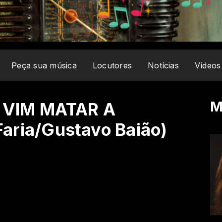
Peça sua música
Locutores
Notícias
Vídeos
M
Ó VIM MATAR A
aria/Gustavo Baião)