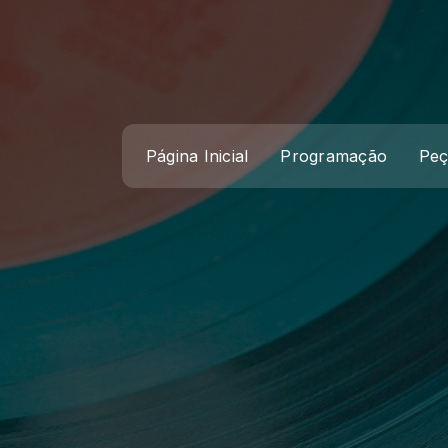
Página Inicial
Programação
Peç