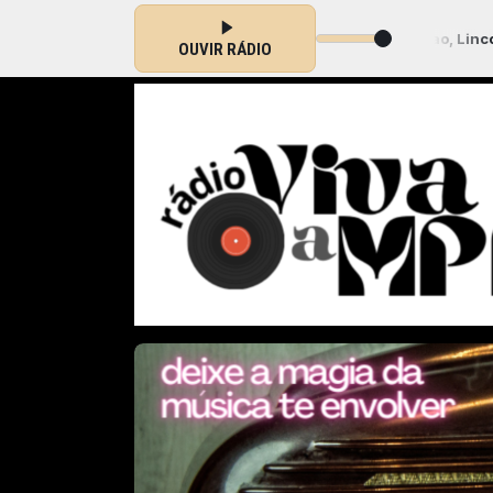
on Faria, Nico Assumpcao, Lincoln Cheib-Eu Sei Que Vou Te Amar 
OUVIR RÁDIO