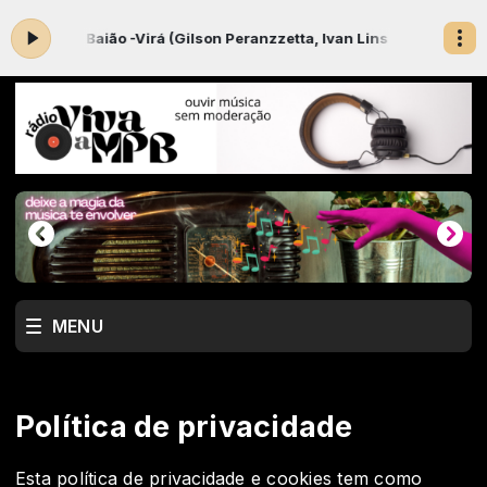
avo Baião -Virá (Gilson Peranzzetta, Ivan Lins e Vitor Martins)
VIV
MENU
Política de privacidade
Esta política de privacidade e cookies tem como