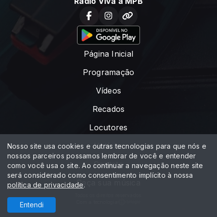
Rádio Viva a MPB
Página Inicial
Programação
Vídeos
Recados
Locutores
Notícias
Nosso site usa cookies e outras tecnologias para que nós e
nossos parceiros possamos lembrar de você e entender
Contato
como você usa o site. Ao continuar a navegação neste site
será considerado como consentimento implícito à nossa
Peça sua música
política de privacidade
.
Todos os direitos reservados.
Com a tecnologia
Entendi