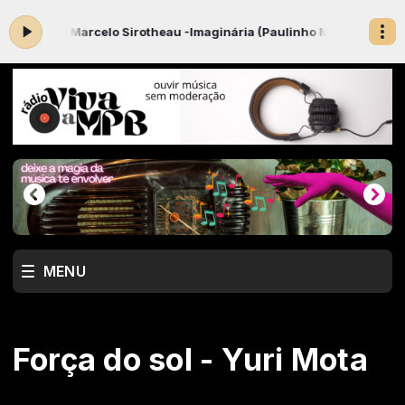
 Marcelo Sirotheau -Imaginária (Paulinho Moura)
VIVA A MPB com Nes
MENU
Força do sol - Yuri Mota