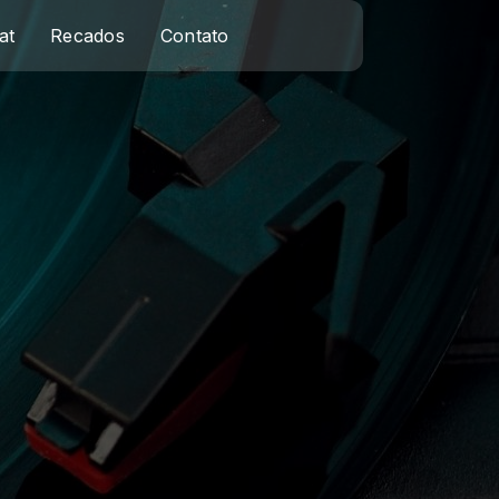
at
Recados
Contato