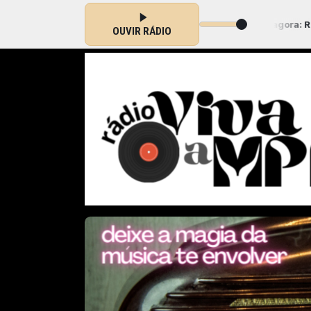
tor o Locutor das 00:00 às 02:00 -
Tocando agora: Rildo Hora e Ro
OUVIR RÁDIO